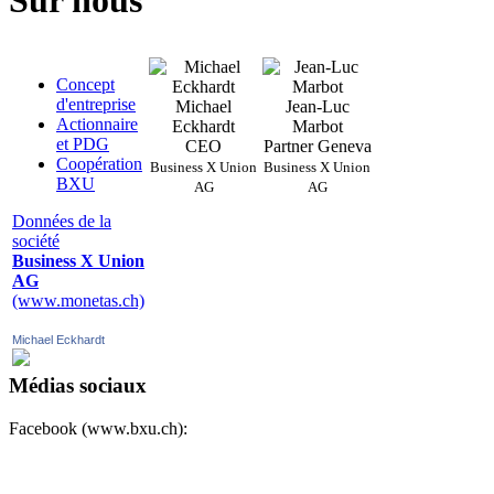
Sur nous
Concept
d'entreprise
Michael
Jean-Luc
Actionnaire
Eckhardt
Marbot
et PDG
CEO
Partner Geneva
Coopération
Business X Union
Business X Union
BXU
AG
AG
Données de la
société
Business X Union
AG
(www.monetas.ch)
Michael Eckhardt
Médias sociaux
Facebook (www.bxu.ch):