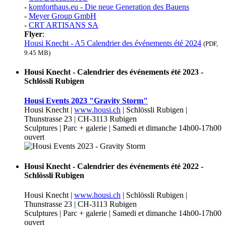
-
komforthaus.eu - Die neue Generation des Bauens
-
Meyer Group GmbH
-
CRT ARTISANS SA
Flyer
:
Housi Knecht - A5 Calendrier des événements été 2024
(PDF,
9.45 MB)
Housi Knecht - Calendrier des événements été 2023 -
Schlössli Rubigen
Housi Events 2023 "Gravity Storm"
Housi Knecht |
www.housi.ch
| Schlössli Rubigen |
Thunstrasse 23 | CH-3113 Rubigen
Sculptures | Parc + galerie | Samedi et dimanche 14h00-17h00
ouvert
Housi Knecht - Calendrier des événements été 2022 -
Schlössli Rubigen
Housi Knecht |
www.housi.ch
| Schlössli Rubigen |
Thunstrasse 23 | CH-3113 Rubigen
Sculptures | Parc + galerie | Samedi et dimanche 14h00-17h00
ouvert