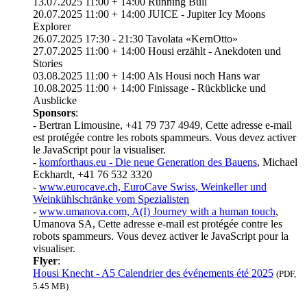
13.07.2025 11:00 + 14:00 Running Bull
20.07.2025 11:00 + 14:00 JUICE - Jupiter Icy Moons
Explorer
26.07.2025 17:30 - 21:30 Tavolata «KernOtto»
27.07.2025 11:00 + 14:00 Housi erzählt - Anekdoten und
Stories
03.08.2025 11:00 + 14:00 Als Housi noch Hans war
10.08.2025 11:00 + 14:00 Finissage - Rückblicke und
Ausblicke
Sponsors
:
- Bertran Limousine, +41 79 737 4949,
Cette adresse e-mail
est protégée contre les robots spammeurs. Vous devez activer
le JavaScript pour la visualiser.
-
komforthaus.eu - Die neue Generation des Bauens
, Michael
Eckhardt, +41 76 532 3320
-
www.eurocave.ch, EuroCave Swiss, Weinkeller und
Weinkühlschränke vom Spezialisten
-
www.umanova.com, A(I) Journey with a human touch
,
Umanova SA,
Cette adresse e-mail est protégée contre les
robots spammeurs. Vous devez activer le JavaScript pour la
visualiser.
Flyer
:
Housi Knecht - A5 Calendrier des événements été 2025
(PDF,
5.45 MB)